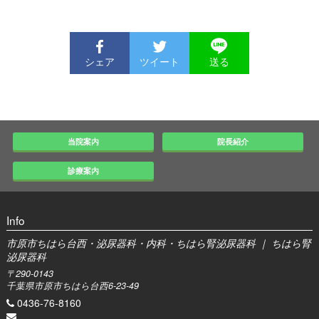
シェア
ツイート
送る
当院案内
院長紹介
診療案内
Info
市原市ちはら台西・泌尿器科・内科・ちはら腎泌尿器科 ｜ ちはら腎
泌尿器科
〒290-0143
千葉県市原市ちはら台西6-23-49
0436-76-8160