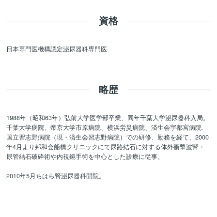
資格
日本専門医機構認定泌尿器科専門医
略歴
1988年（昭和63年）弘前大学医学部卒業、同年千葉大学泌尿器科入局。
千葉大学病院、帝京大学市原病院、横浜労災病院、済生会宇都宮病院、
国立習志野病院（現・済生会習志野病院）での研修、勤務を経て、2000
年4月より邦和会船橋クリニックにて尿路結石に対する体外衝撃波腎・
尿管結石破砕術や内視鏡手術を中心とした診療に従事。
2010年5月ちはら腎泌尿器科開院。